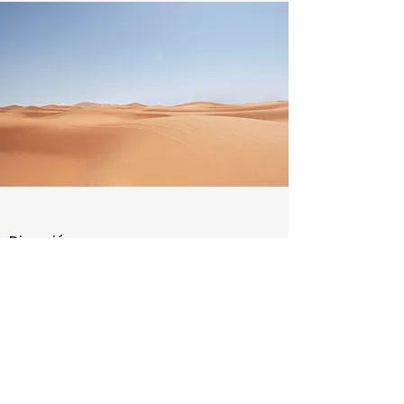
Dirección:
Avenida Bolívar Bonilla, entre Tokio y
Pekín
Sector Parque Industrial
Riobamba, Ecuador
Síguenos en nuestras Redes Sociales: